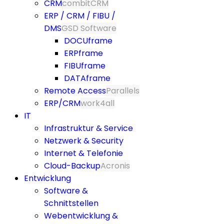
CRM
combitCRM
ERP / CRM / FIBU /
DMS
GSD Software
DOCUframe
ERPframe
FIBUframe
DATAframe
Remote Access
Parallels
ERP/CRM
work4all
IT
Infrastruktur & Service
Netzwerk & Security
Internet & Telefonie
Cloud-Backup
Acronis
Entwicklung
Software &
Schnittstellen
Webentwicklung &