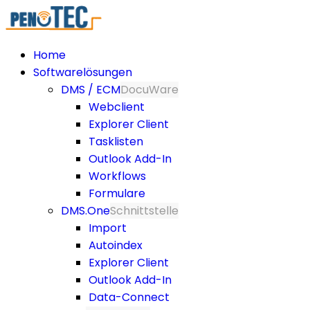
Home
Softwarelösungen
DMS / ECM
DocuWare
Webclient
Explorer Client
Tasklisten
Outlook Add-In
Workflows
Formulare
DMS.One
Schnittstelle
Import
Autoindex
Explorer Client
Outlook Add-In
Data-Connect