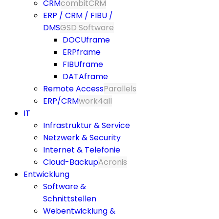
CRM
combitCRM
ERP / CRM / FIBU /
DMS
GSD Software
DOCUframe
ERPframe
FIBUframe
DATAframe
Remote Access
Parallels
ERP/CRM
work4all
IT
Infrastruktur & Service
Netzwerk & Security
Internet & Telefonie
Cloud-Backup
Acronis
Entwicklung
Software &
Schnittstellen
Webentwicklung &