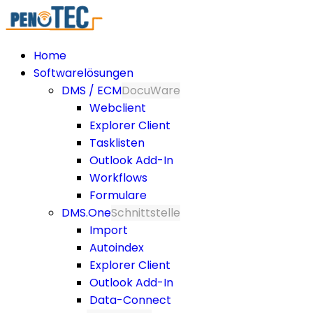
Home
Softwarelösungen
DMS / ECM
DocuWare
Webclient
Explorer Client
Tasklisten
Outlook Add-In
Workflows
Formulare
DMS.One
Schnittstelle
Import
Autoindex
Explorer Client
Outlook Add-In
Data-Connect